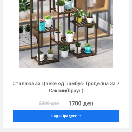
Сталажа за Цвеќе од Бамбус-Троделна За 7
Саксии(браун)
1700 ден
2200 ден
Види Продукт