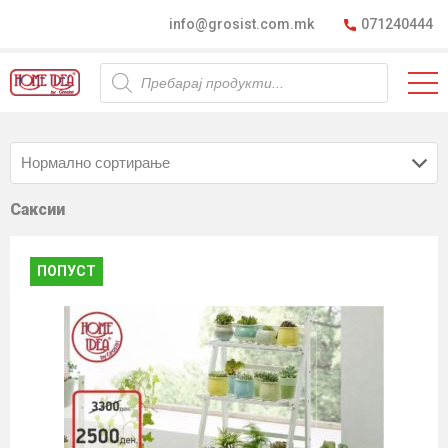
info@grosist.com.mk
071240444
Products
search
Саксии
ПОПУСТ