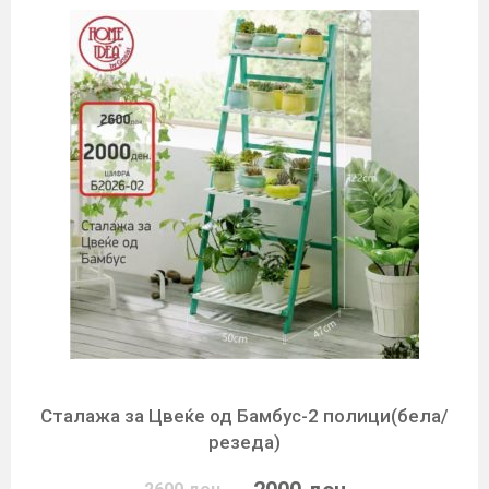
Сталажа за Цвеќе од Бамбус-2 полици(бела/
резеда)