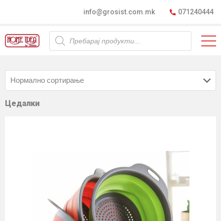
info@grosist.com.mk
071240444
Products
search
Цедалки