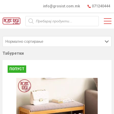
info@grosist.com.mk
071240444
Products
search
Табуретки
ПОПУСТ