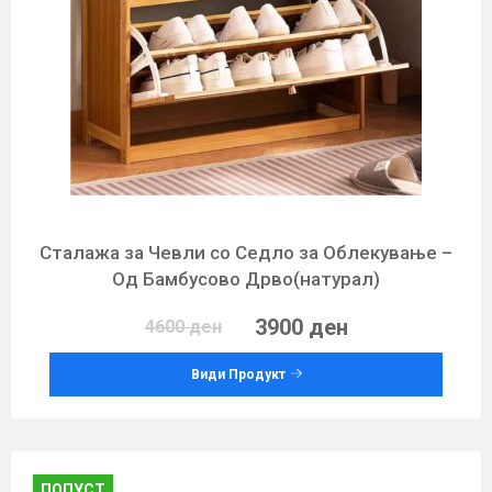
Сталажа за Чевли со Седло за Облекување –
Од Бамбусово Дрво(натурал)
3900 ден
4600 ден
Види Продукт
ПОПУСТ