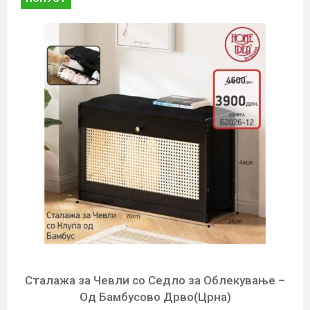
Сталажа за Чевли со Седло за Облекување –
Од Бамбусово Дрво(Црна)