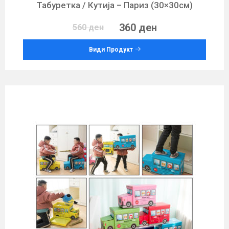
Табуретка / Кутија – Париз (30×30см)
360 ден
560 ден
Види Продукт