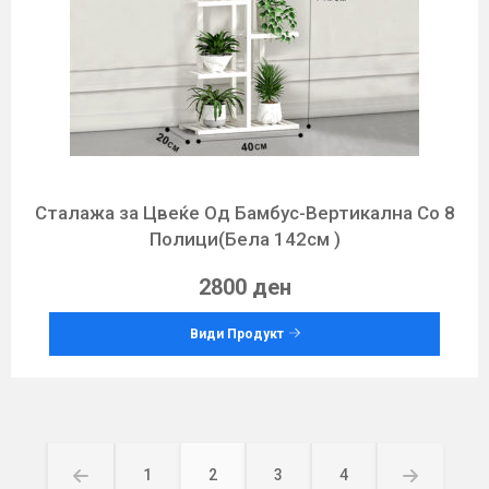
Сталажа за Цвеќе Од Бамбус-Вертикална Со 8
Полици(Бела 142см )
2800 ден
Види Продукт
Posts
1
2
3
4