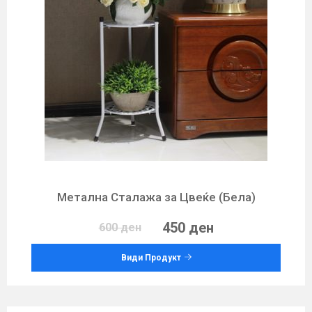
Метална Сталажa за Цвеќе (Бела)
450 ден
600 ден
Види Продукт