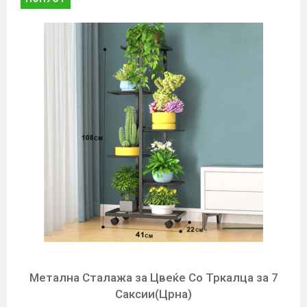
Метална Сталажa за Цвеќе Со Тркалца за 7
Саксии(Црна)