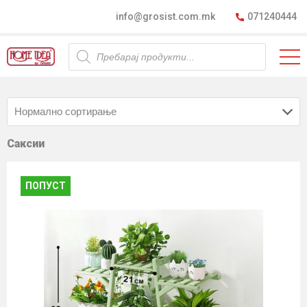
info@grosist.com.mk
071240444
Products
search
Саксии
ПОПУСТ