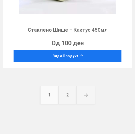
Стаклено Шише – Кактус 450мл
Од 100 ден
Види Продукт
Posts
pagination
1
2
Page
Page