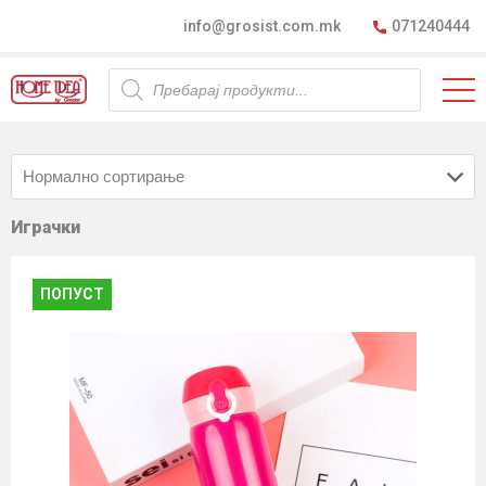
info@grosist.com.mk
071240444
Products
search
Играчки
ПОПУСТ