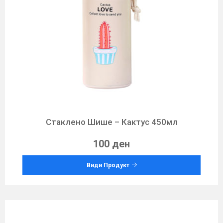
Стаклено Шише – Кактус 450мл
100 ден
Види Продукт