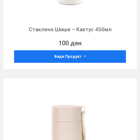
Стаклено Шише – Кактус 450мл
100 ден
Види Продукт