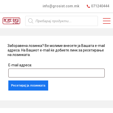
info@grosist.com.mk
071240444
Products
search
Заборавена лозинка? Ве молиме внесете ја Вашата e-mail
адреса. На Вашиот e-mail ќе добиете линк за ресетирање
на лозинката.
E-mail адреса:
Ресетирај ја лозинката