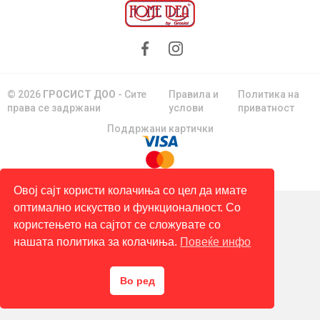
© 2026
ГРОСИСТ ДОО
- Сите
Правила и
Политика на
права се задржани
услови
приватност
Поддржани картички
Овој сајт користи колачиња со цел да имате
оптимално искуство и функционалност. Со
користењето на сајтот се сложувате со
нашата политика за колачиња.
Повеќе инфо
Во ред