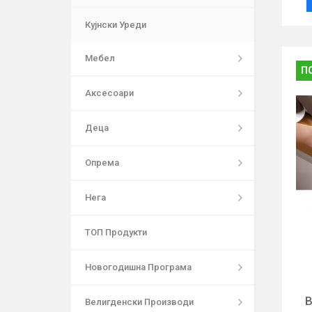
Кујнски Уреди
Мебел
П
Аксесоари
Деца
Опрема
Нега
ТОП Продукти
Новогодишна Програма
В
Велигденски Производи