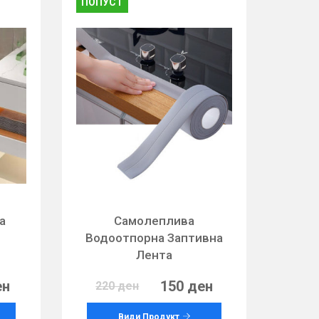
ПОПУСТ
а
Самолеплива
Водоотпорна Заптивна
Лента
ен
150 ден
220 ден
Види Продукт