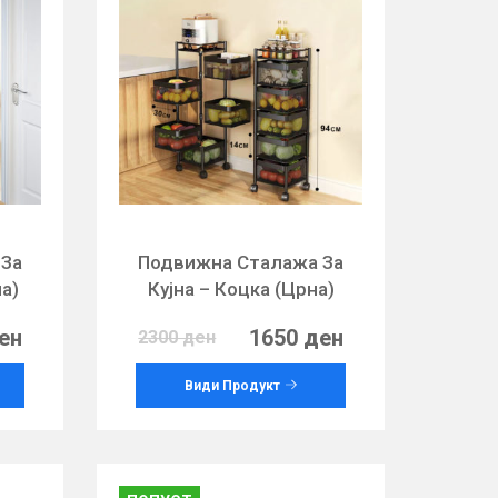
 За
Подвижна Сталажа За
на)
Кујна – Коцка (Црна)
ен
1650 ден
2300 ден
Види Продукт