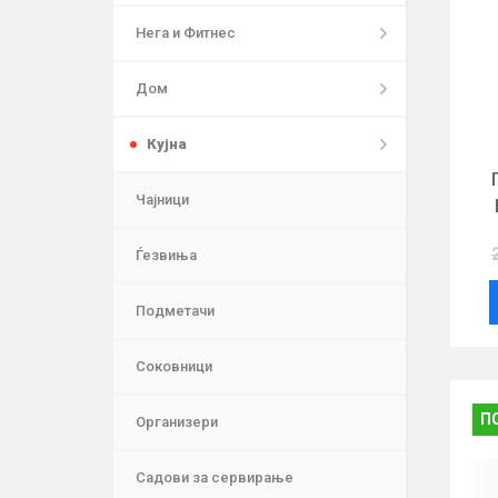
Нега и Фитнес
Дом
Кујна
Чајници
Ѓезвиња
Подметачи
Соковници
П
Организери
Садови за сервирање