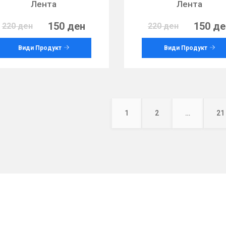
Лента
Лента
150 ден
150 де
220 ден
220 ден
Види Продукт
Види Продукт
Posts
pagination
1
2
…
21
Page
Page