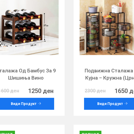
талажа Од Бамбус За 9
Подвижна Сталажа
Шишиња Вино
Кујна – Кружна (Цр
1250 ден
1650 д
1600 ден
2300 ден
Види Продукт
Види Продукт