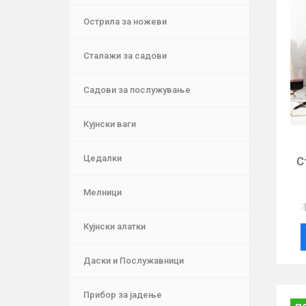
Острила за ножеви
Сталажи за садови
Садови за послужување
Кујнски ваги
Цедалки
С
Мелници
Кујнски алатки
Даски и Послужавници
Прибор за јадење