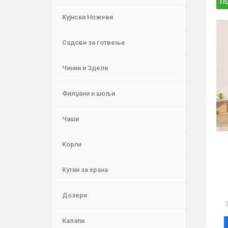
П
Кујнски Ножеви
Садови за готвење
Чинии и Здели
Филџани и шољи
Чаши
Корпи
Кутии за храна
Дозери
Калапи