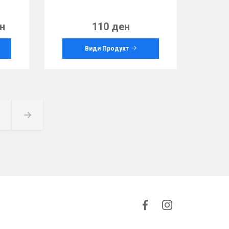
н
110 ден
Види Продукт
Page