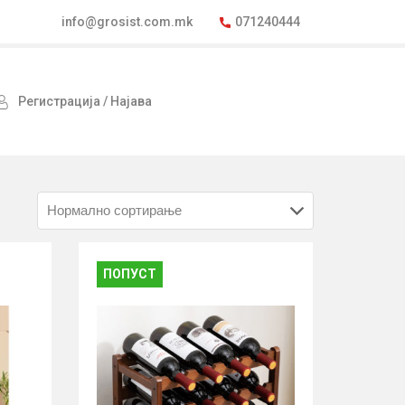
info@grosist.com.mk
071240444
Регистрација / Најава
ПОПУСТ