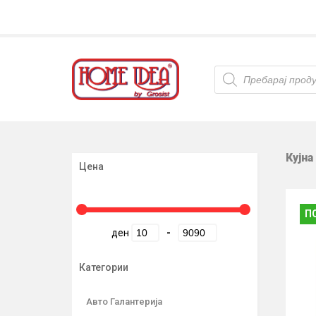
Products
search
Кујна
Цена
П
ден
-
Категории
Авто Галантерија