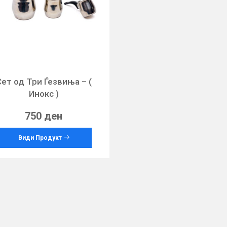
Сет од Три Ѓезвиња – (
Инокс )
750 ден
Види Продукт