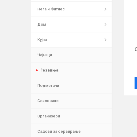
Нега и Фитнес
Дом
Кујна
Чајници
Ѓезвиња
Подметачи
Соковници
Организери
Садови за сервирање