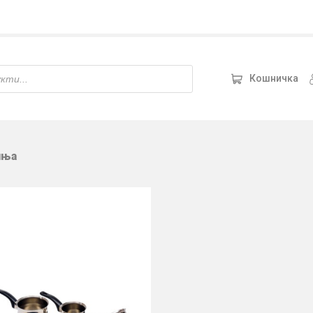
Кошничка
иња