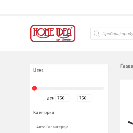
Products
search
Ѓезв
Цена
ден
-
Категории
Авто Галантерија