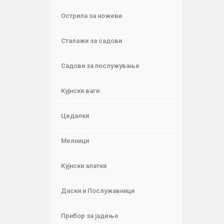
Острила за ножеви
Сталажи за садови
Садови за послужување
Кујнски ваги
Цедалки
Мелници
Кујнски алатки
Даски и Послужавници
Прибор за јадење