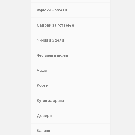
Кујнски Ножеви
Садови за готвење
Чинии и Здели
Филџани и шољи
Чаши
Корпи
Кутии за храна
Дозери
Калапи