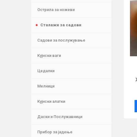
Острила за ножеви
Сталажи за садови
Садови за послужување
Кујнски ваги
Цедалки
Мелници
Кујнски алатки
Даски и Послужавници
Прибор за јадење