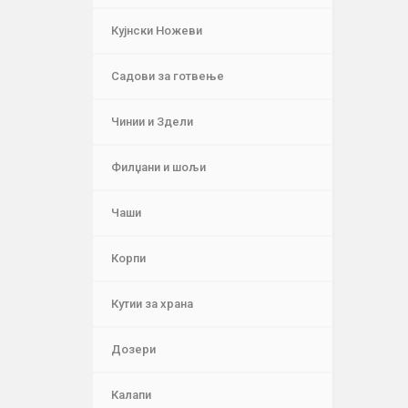
Кујнски Ножеви
Садови за готвење
Чинии и Здели
Филџани и шољи
Чаши
Корпи
Кутии за храна
Дозери
Калапи