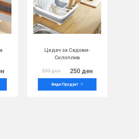
а
Цедач за Садови-
Склоплив
ен
250 ден
330 ден
Види Продукт