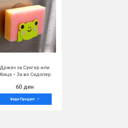
Држач за Сунгер или
Жица – За во Садопер
60 ден
Види Продукт