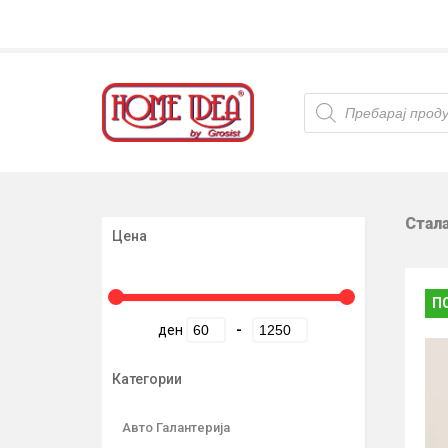
Products
search
Стал
Цена
П
ден
-
Категории
Авто Галантерија