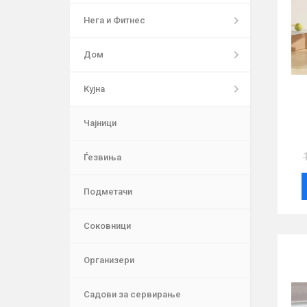
Нега и Фитнес
Дом
Кујна
Чајници
Ѓезвиња
Подметачи
Соковници
Организери
Садови за сервирање