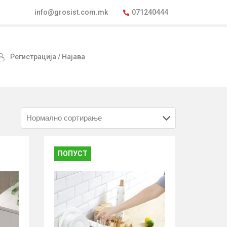
info@grosist.com.mk
071240444
Регистрација / Најава
ПОПУСТ