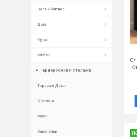
Нега и Фитнес
Дом
Кујна
Мебел
Ст
О
Гардеробери и Сталажи
Тераса и Двор
Столови
Маси
Закачалки
П