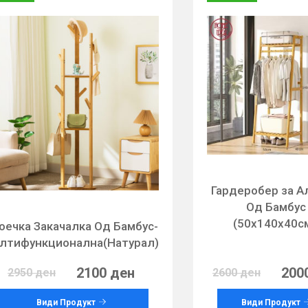
Гардеробер за 
Од Бамбус
(50х140х40см
оечка Закачалка Од Бамбус-
лтифункционална(Натурал)
2100 ден
200
2950 ден
2600 ден
Види Продукт
Види Продукт