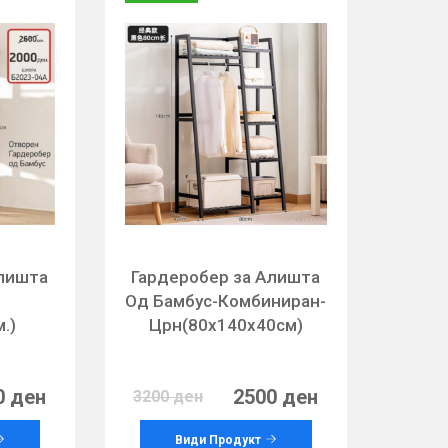
Алишта
Гардеробер за Алишта
Од Бамбус-Комбиниран-
.)
Црн(80х140х40см)
0 ден
2500 ден
3200 ден
Види Продукт