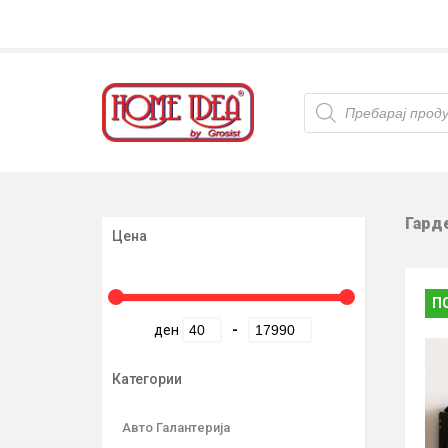
Products
search
Гард
Цена
П
ден
-
Категории
Авто Галантерија