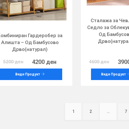
Сталажа за Чев
Седло за Облеку
Од Бамбусо
омбиниран Гардеробер за
Дрво(натура
Алишта – Од Бамбусово
Дрво(натурал)
4200 ден
390
5200 ден
4600 ден
Види Продукт
Види Продукт
Posts
pagination
1
2
…
7
Page
Page