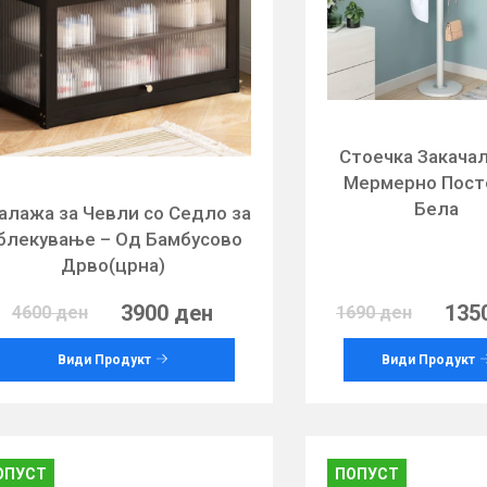
Стоечка Закачал
Мермерно Пост
Бела
алажа за Чевли со Седло за
блекување – Од Бамбусово
Дрво(црна)
3900 ден
135
4600 ден
1690 ден
Види Продукт
Види Продукт
ОПУСТ
ПОПУСТ