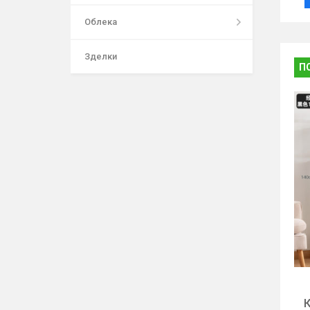
Облека
Зделки
П
К