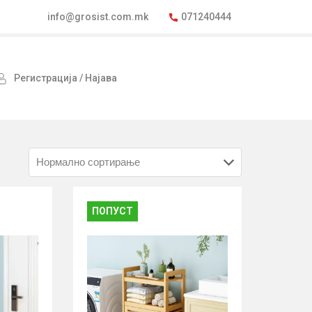
info@grosist.com.mk
071240444
Регистрација / Најава
ПОПУСТ