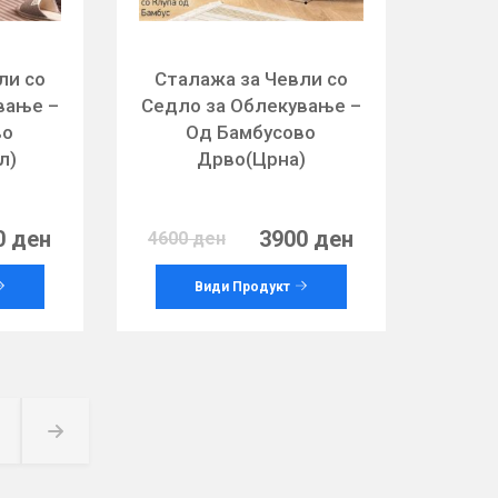
ли со
Сталажа за Чевли со
вање –
Седло за Облекување –
во
Од Бамбусово
л)
Дрво(Црна)
0 ден
3900 ден
4600 ден
Види Продукт
Page