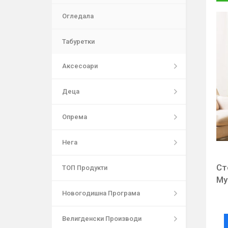
Огледала
Табуретки
Аксесоари
Деца
Опрема
Нега
Ст
ТОП Продукти
Му
Новогодишна Програма
Велигденски Производи