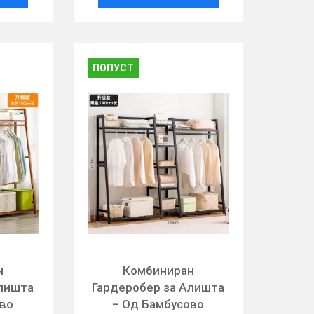
ПОПУСТ
н
Комбиниран
Алишта
Гардеробер за Алишта
ово
– Од Бамбусово