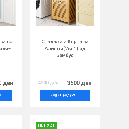
ка со
Сталажа и Корпа за
оље-
Алишта(2во1) од
Бамбус
0 ден
3600 ден
4300 ден
Види Продукт
ПОПУСТ