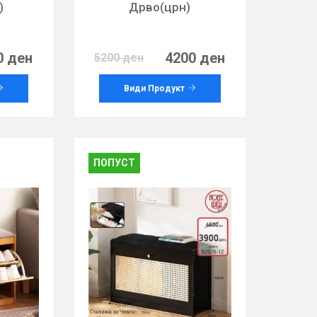
)
Дрво(црн)
0 ден
4200 ден
5200 ден
Види Продукт
ПОПУСТ