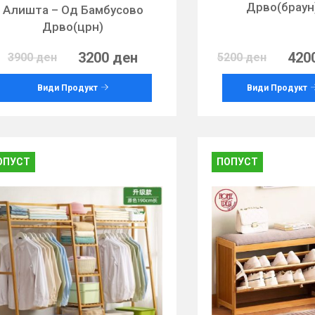
Дрво(браун
Алишта – Од Бамбусово
Дрво(црн)
3200 ден
420
3900 ден
5200 ден
Види Продукт
Види Продукт
ОПУСТ
ПОПУСТ