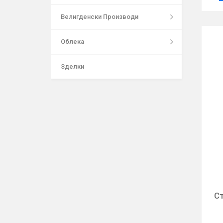
Велигденски Производи
Облека
Зделки
С