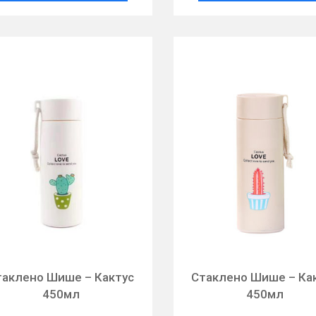
таклено Шише – Кактус
Стаклено Шише – Ка
450мл
450мл