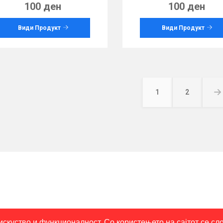
100 ден
100 ден
Види Продукт
Види Продукт
Posts
paginat
1
2
Page
Page
искуство и функционалност. Со користењето на сајтот се с