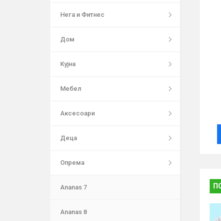
Нега и Фитнес
Дом
Кујна
Мебел
Аксесоари
Деца
Опрема
П
Ananas 7
Ananas 8