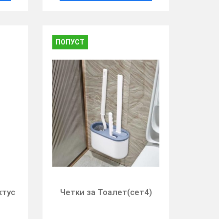
ПОПУСТ
ктус
Четки за Тоалет(сет4)