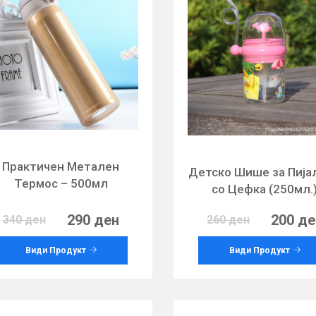
Практичен Метален
Детско Шише за Пија
Термос – 500мл
со Цефка (250мл.
290 ден
200 де
340 ден
260 ден
Види Продукт
Види Продукт