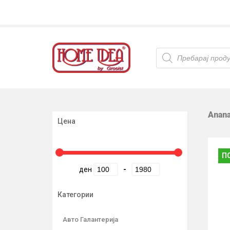
Products
search
Anana
Цена
П
ден
-
Категории
Авто Галантерија