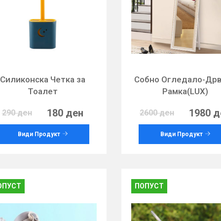
Силиконска Четка за
Собно Огледало-Др
Тоалет
Рамка(LUX)
180 ден
1980 д
290 ден
2600 ден
Види Продукт
Види Продукт
ОПУСТ
ПОПУСТ