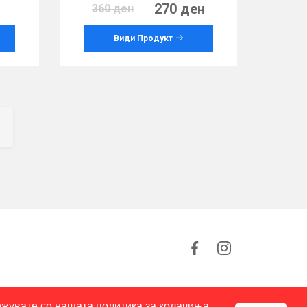
270 ден
360 ден
Види Продукт
ion
ложувате со нашата политика за колачиња.