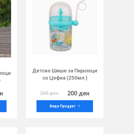
Детско Шише за Пијалоци
лоци
со Цефка (250мл.)
)
н
200 ден
260 ден
Види Продукт