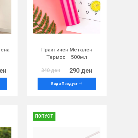
вена
Практичен Метален
Термос – 500мл
ен
290 ден
340 ден
Види Продукт
ПОПУСТ