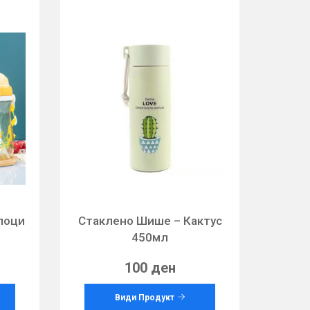
лоци
Стаклено Шише – Кактус
л
450мл
100 ден
Види Продукт