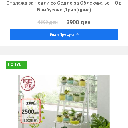
Сталажа за Чевли со Седло за Облекување – Од
Бамбусово Дрво(црна)
3900 ден
4600 ден
Види Продукт
ПОПУСТ