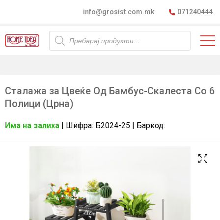
info@grosist.com.mk
071240444
Products
search
Сталажа за Цвеќе Од Бамбус-Скалеста Со 6
Полици (Црна)
Има на залиха
| Шифра: Б2024-25 | Баркод: