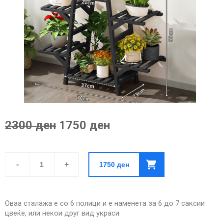
2300 ден
1750 ден
Сталажа
за
-
+
1750
ден
Цвеќе
Од
Бамбус-
Скалеста
Со
Оваа сталажа е со 6 полици и е наменета за 6 до 7 саксии
6
Полици
цвеќе, или некои друг вид украси.
(Црна)