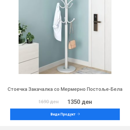
Стоечка Закачалка со Мермерно Постоље-Бела
1350 ден
1690 ден
Види Продукт