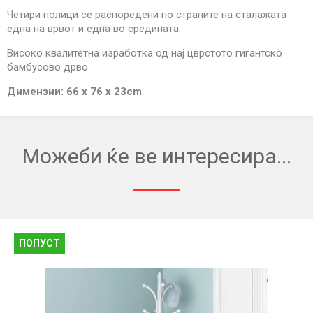
quantity
Четири полици се распоредени по страните на сталажата
една на врвот и една во средината.
Високо квалитетна изработка од нај цврстото гигантско
бамбусово дрво.
Димензии: 66 х 76 х 23cm
Можеби ќе ве интересира...
ПОПУСТ