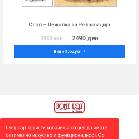
Стол – Лежалка за Релаксација
2490 ден
3500 ден
Види Продукт
Овој сајт користи колачиња со цел да имате
оптимално искуство и функционалност. Со