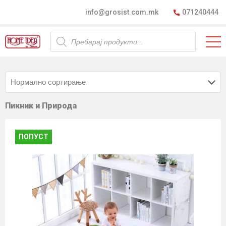
info@grosist.com.mk
071240444
Products
search
Пикник и Природа
ПОПУСТ