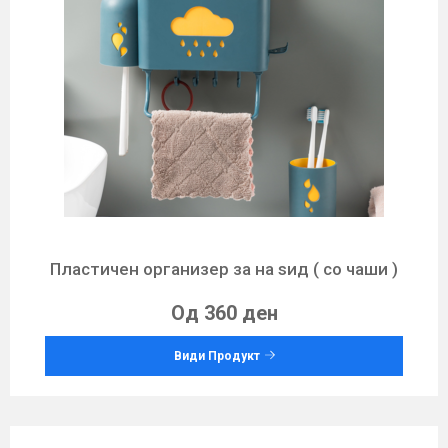
Пластичен организер за на ѕид ( со чаши )
Од 360 ден
Види Продукт