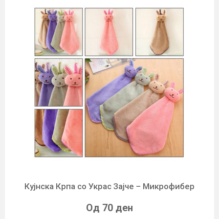
Кујнска Крпа со Украс Зајче – Микрофибер
Од 70 ден