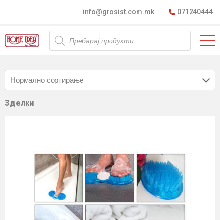
info@grosist.com.mk
071240444
Products
search
Зделки