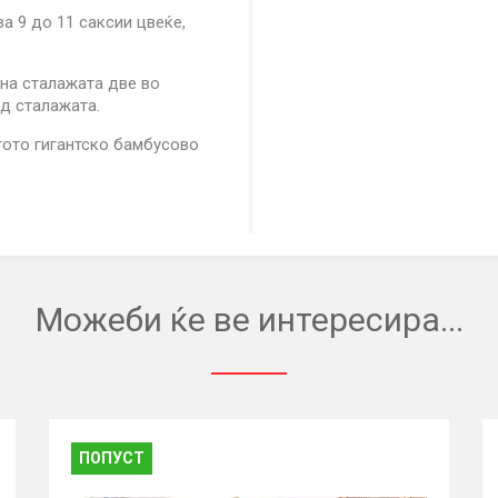
за 9 до 11 саксии цвеќе,
на сталажата две во
од сталажата.
тото гигантско бамбусово
Можеби ќе ве интересира...
ПОПУСТ