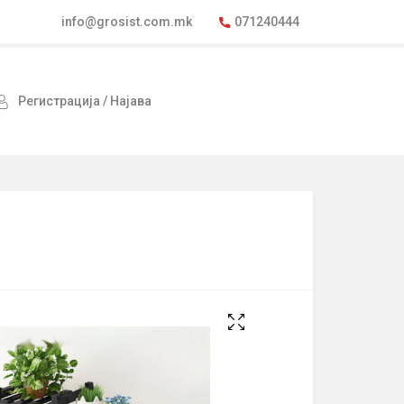
info@grosist.com.mk
071240444
Регистрација / Најава