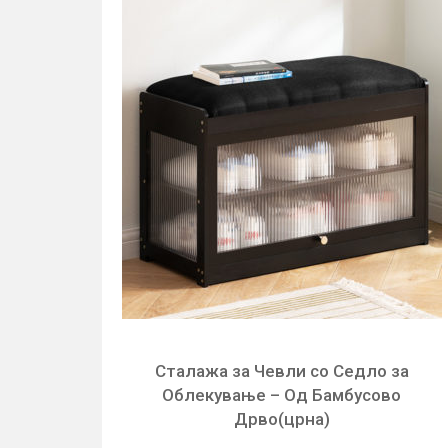
Сталажа за Чевли со Седло за
Облекување – Од Бамбусово
Дрво(црна)