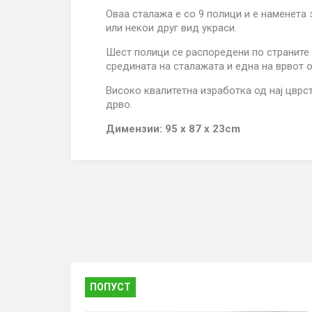
Со
Оваа сталажа е со 9 полици и е наменета 
9
Полици
или некои друг вид украси.
quantity
Шест полици се распоредени по страните 
средината на сталажата и една на врвот 
Високо квалитетна изработка од нај цврс
дрво.
Димензии: 95 х 87 х 23cm
ПОПУСТ