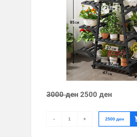
3000 ден
2500 ден
Сталажа
За
-
+
2500
ден
Цвеќе
Од
Бамбус-
Скалеста