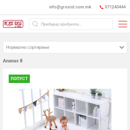
info@grosist.com.mk
071240444
Products
search
Ananas 8
ПОПУСТ