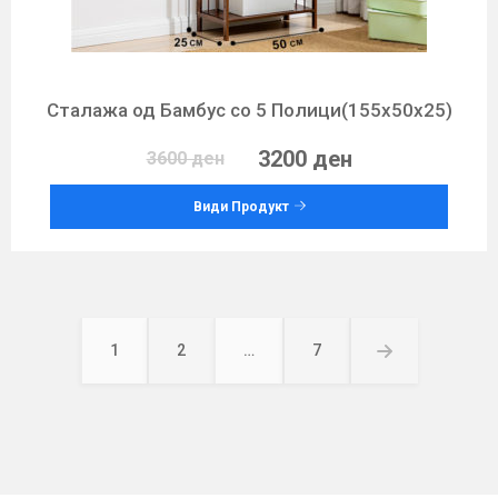
Сталажа од Бамбус со 5 Полици(155х50х25)
3200 ден
3600 ден
Види Продукт
Posts
pagination
1
2
…
7
Page
Page
Page