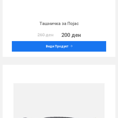
Ташничка за Појас
200 ден
260 ден
Види Продукт