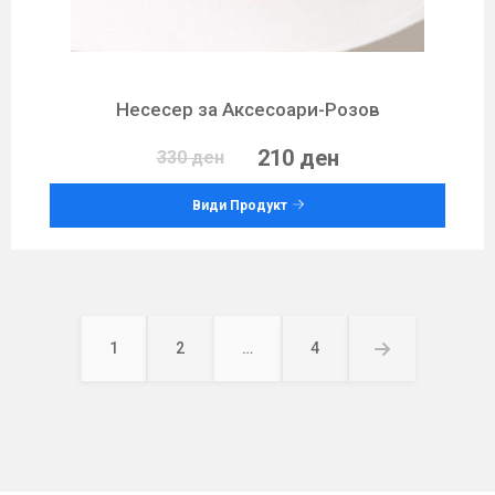
Несесер за Аксесоари-Розов
210 ден
330 ден
Види Продукт
Posts
pagination
1
2
…
4
Page
Page
Page