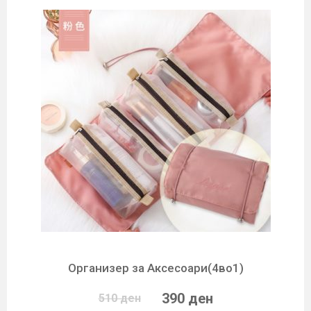
Организер за Аксесоари(4во1)
390 ден
510 ден