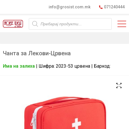
info@grosist.com.mk
071240444
Products
search
Чанта за Лекови-Црвена
Има на залиха
| Шифра: 2023-53 црвена | Баркод: