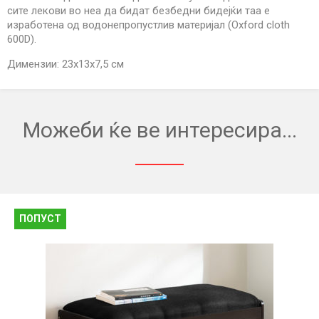
сите лекови во неа да бидат безбедни бидејќи таа е
изработена од водонепропустлив материјал (Oxford cloth
600D).
Димензии: 23х13х7,5 см
Можеби ќе ве интересира...
ПОПУСТ