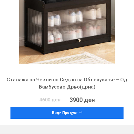
Сталажа за Чевли со Седло за Облекување – Од
Бамбусово Дрво(црна)
3900 ден
4600 ден
Види Продукт