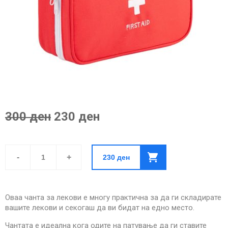
300 ден
230 ден
Чанта
за
-
+
230
ден
Лекови-
Црвена
quantity
Оваа чанта за лекови е многу практична за да ги складирате
вашите лекови и секогаш да ви бидат на едно место.
Чантата е идеална кога одите на патување да ги ставите