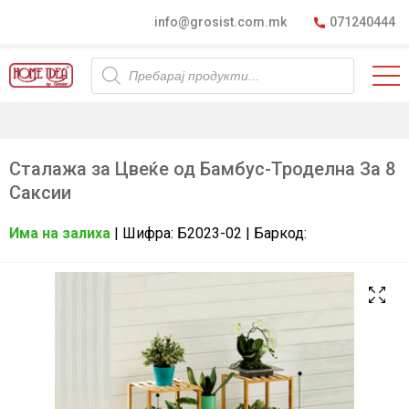
info@grosist.com.mk
071240444
Products
search
Сталажа за Цвеќе од Бамбус-Троделна За 8
Саксии
Има на залиха
| Шифра: Б2023-02 | Баркод: