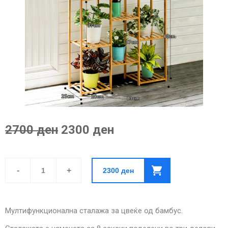
2700 ден
2300 ден
Сталажа
за
-
+
2300
ден
Цвеќе
од
Бамбус-
Троделна
За
Мултифункционална сталажа за цвеќе од бамбус.
8
Саксии
quantity