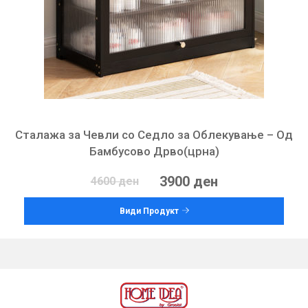
Сталажа за Чевли со Седло за Облекување – Од
Бамбусово Дрво(црна)
3900 ден
4600 ден
Види Продукт