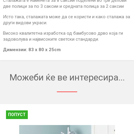
Сталажата е наменета за 8 саксии поделени во три делови
две полици за по 3 саксии и средната полица за 2 саксии
Исто така, сталажата може да се користи и како сталажа за
други видови украси.
Високо квалитетна изработка од бамбусово дрво која ги
задоволува и највисоките светски стандарди.
Димензии: 83 x 80 x 25cm
Можеби ќе ве интересира...
ПОПУСТ