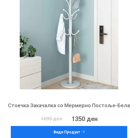
Стоечка Закачалка со Мермерно Постоље-Бела
1350 ден
1690 ден
Види Продукт