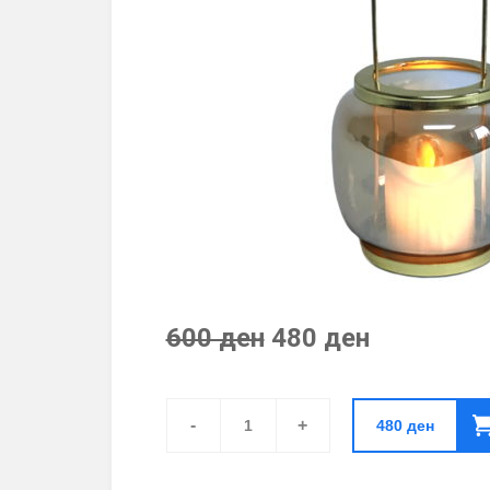
600 ден
480 ден
Свеќник
за
-
+
480
ден
Една
Свеќа
quantity