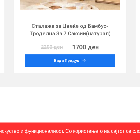
Сталажа за Цвеќе од Бамбус-
Троделна За 7 Саксии(натурал)
1700 ден
2200 ден
Види Продукт
искуство и функционалност. Со користењето на сајтот се с
Правила и услови
Политика на приватност