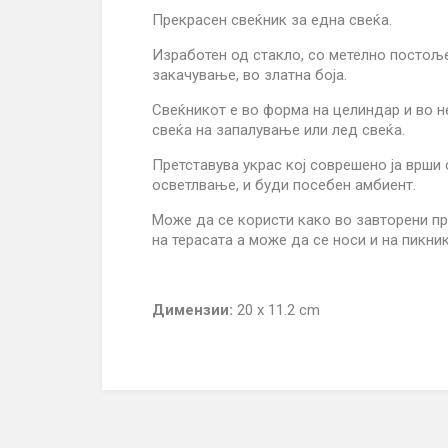
Прекрасен свеќник за една свеќа.
Изработен од стакло, со метелно постоље
закачување, во златна боја.
Свеќникот е во форма на целиндар и во н
свеќа на запалување или лед свеќа.
Претставува украс кој соврешено ја врши 
осветлвање, и буди посебен амбиент.
Може да се користи како во завторени пр
на терасата а може да се носи и на пикник
Димензии:
20 x 11.2 cm