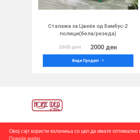
Сталажа за Цвеќе од Бамбус-2
полици(бела/резеда)
2000 ден
2600 ден
Види Продукт
Овој сајт користи колачиња со цел да имате оптимално 
© 2026
ГРОСИСТ ДОО
- Сите права се задржани
Повеќе инфо