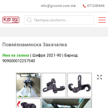
info@grosist.com.mk
071240444
Products
search
Повеќенаменска Закачалка
Има на залиха
| Шифра: 2021-90 | Баркод:
909000012257540