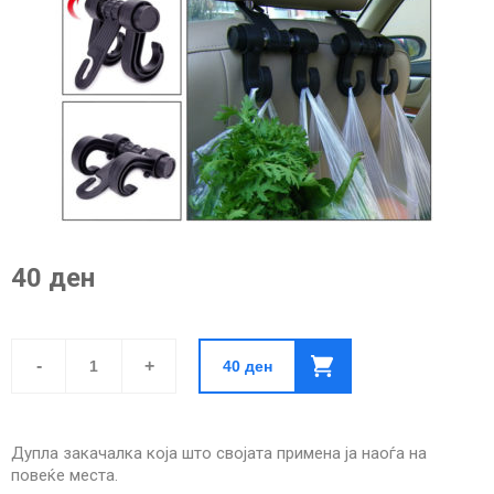
40 ден
Повеќенаменска
Закачалка
-
+
40
ден
quantity
Дупла закачалка која што својата примена ја наоѓа на
повеќе места.