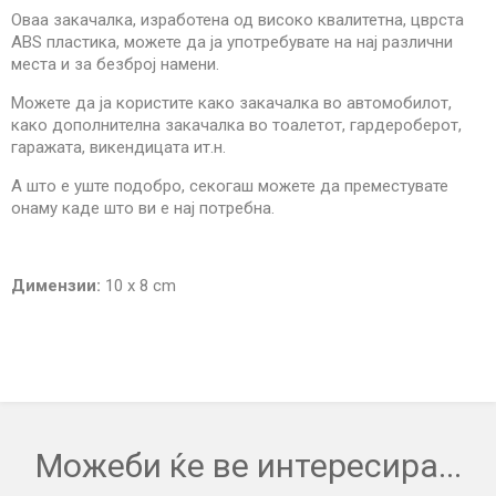
Оваа закачалка, изработена од високо квалитетна, цврста
ABS пластика, можете да ја употребувате на нај различни
места и за безброј намени.
Можете да ја користите како закачалка во автомобилот,
како дополнителна закачалка во тоалетот, гардероберот,
гаражата, викендицата ит.н.
А што е уште подобро, секогаш можете да преместувате
онаму каде што ви е нај потребна.
Димензии:
10 x 8 cm
Можеби ќе ве интересира...