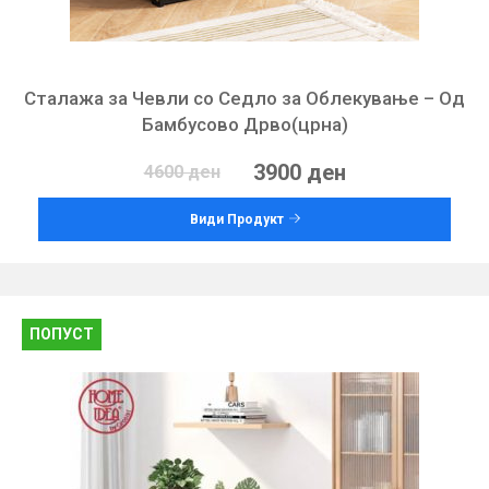
Сталажа за Чевли со Седло за Облекување – Од
Бамбусово Дрво(црна)
3900 ден
4600 ден
Види Продукт
ПОПУСТ