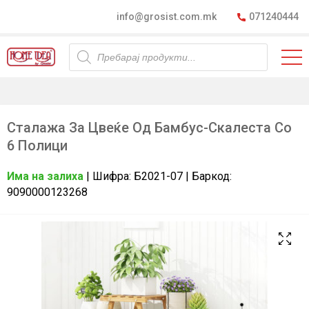
info@grosist.com.mk
071240444
Products
search
Сталажа За Цвеќе Од Бамбус-Скалеста Со
6 Полици
Има на залиха
| Шифра: Б2021-07 | Баркод:
9090000123268