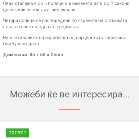
Оваа сталажа е со 6 полици и е наменета за 6 до 7 саксии
6
Полици
цвеќе, или некои друг вид украси.
quantity
Четири полици се распоредени по страните на сталажата
една на врвот и една во средината.
Високо квалитетна изработка од нај цврстото гигантско
бамбусово дрво.
Димензии: 85 х 58 х 25cm
Можеби ќе ве интересира...
ПОПУСТ