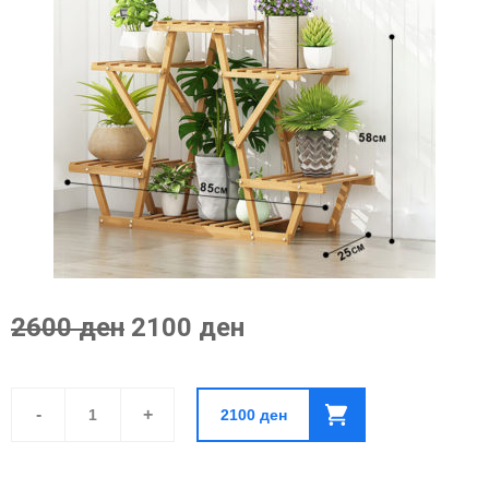
2600 ден
2100 ден
Сталажа
За
-
+
2100
ден
Цвеќе
Од
Бамбус-
Скалеста
Со