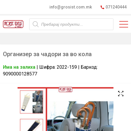
info@grosist.com.mk
071240444
Products
search
Организер за чадори за во кола
Има на залиха
| Шифра: 2022-159 | Баркод:
9090000128577