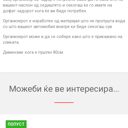
вашиот наслон од седиштето и секогаш ќе го имате на
дофат чадорот кога ќе ви биде потребен.
Организерот е изработен од материјал што не пропушта вода
со што вашиот автомобил внатре ке биде секогаш сув.
Организерот може и да се собере како што е прикажано на
сликата.
Димензии: кога е пуштен 80см.
Можеби ќе ве интересира...
ПОПУСТ