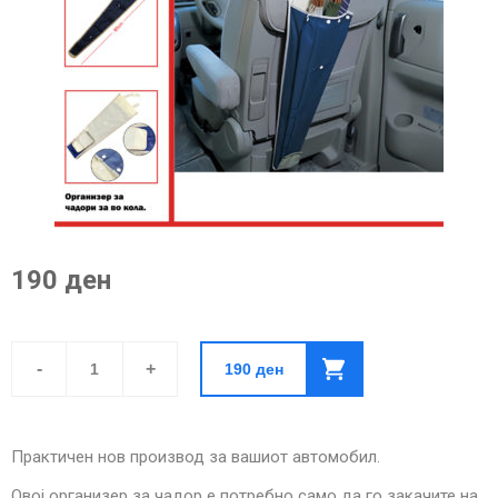
190 ден
Организер
за
-
+
190
ден
чадори
за
во
кола
quantity
Практичен нов производ за вашиот автомобил.
Овој организер за чадор е потребно само да го закачите на