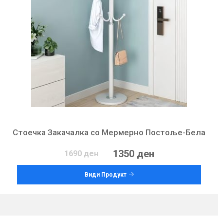
Стоечка Закачалка со Мермерно Постоље-Бела
1350 ден
1690 ден
Види Продукт