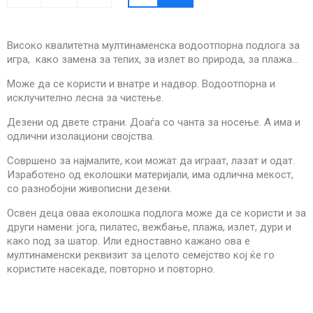
Високо квалитетна мултинаменска водоотпорна подлога за
игра, како замена за тепих, за излет во природа, за плажа…
Може да се користи и внатре и надвор. Водоотпорна и
исклучително лесна за чистење.
Дезени од двете страни. Доаѓа со чанта за носење. А има и
одлични изолациони својства.
Совршено за најмалите, кои можат да играат, лазат и одат.
Изработено од еколошки материјали, има одлична мекост,
со разнобојни живописни дезени.
Освен деца оваа еколошка подлога може да се користи и за
други намени: јога, пилатес, вежбање, плажа, излет, дури и
како под за шатор. Или едноставно кажано ова е
мултинаменски реквизит за целото семејство кој ќе го
користите насекаде, повторно и повторно.