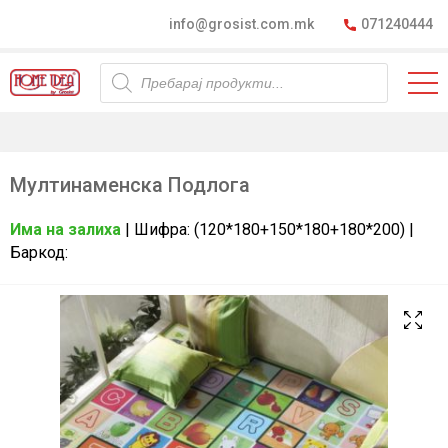
info@grosist.com.mk
071240444
Products
search
Мултинаменска Подлога
Има на залиха
| Шифра: (120*180+150*180+180*200) |
Баркод: