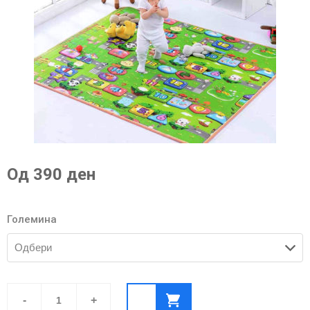
Од 390 ден
Големина
Мултинаменска
Подлога
-
+
quantity