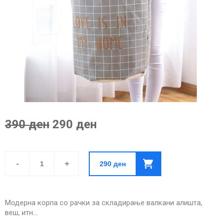
390 ден
290 ден
Корпа
за
-
+
290
ден
Алишта
quantity
Модерна корпа со рачки за складирање валкани алишта,
веш, итн…