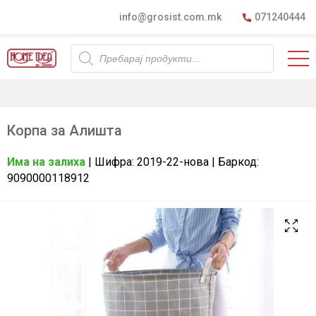
info@grosist.com.mk
071240444
Products
search
Корпа за Алишта
Има на залиха
| Шифра: 2019-22-нова | Баркод:
9090000118912