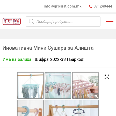
info@grosist.com.mk
071240444
Products
search
Иновативна Мини Сушара за Алишта
Има на залиха
| Шифра: 2022-38 | Баркод: