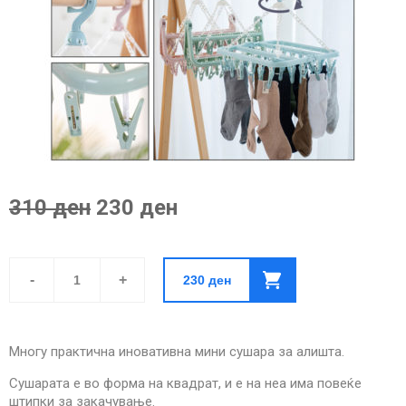
310 ден
230 ден
Иновативна
Мини
-
+
230
ден
Сушара
за
Алишта
quantity
Многу практична иновативна мини сушара за алишта.
Сушарата е во форма на квадрат, и е на неа има повеќе
штипки за закачување.