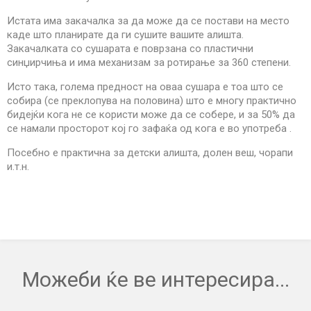
Истата има закачалка за да може да се постави на место
каде што планирате да ги сушите вашите алишта.
Закачалката со сушарата е поврзана со пластични
синџирчиња и има механизам за ротирање за 360 степени.
Исто така, голема предност на оваа сушара е тоа што се
собира (се преклопува на половина) што е многу практично
бидејќи кога не се користи може да се собере, и за 50% да
се намали просторот кој го зафаќа од кога е во употреба .
Посебно е практична за детски алишта, долен веш, чорапи
и.т.н.
Можеби ќе ве интересира...