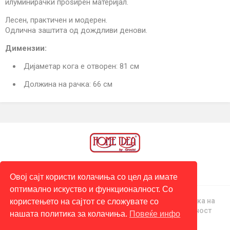
илуминирачки проѕирен материјал.
Лесен, практичен и модерен.
Одлична заштита од дождливи денови.
Димензии:
Дијаметар кога е отворен: 81 см
Должина на рачка: 66 см
Овој сајт користи колачиња со цел да имате
оптимално искуство и функционалност. Со
© 2026
ГРОСИСТ ДОО
- Сите
Правила и
Политика на
користењето на сајтот се сложувате со
права се задржани
услови
приватност
нашата политика за колачиња.
Повеќе инфо
Поддржани картички