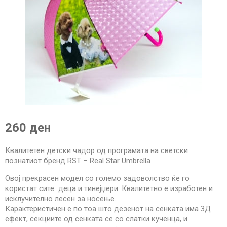
260 ден
Квалитетен детски чадор од програмата на светски
познатиот бренд RST – Real Star Umbrella
Овој прекрасен модел со големо задоволство ќе го
користат сите деца и тинејџери. Квалитетно е изработен и
исклучително лесен за носење.
Карактеристичен е по тоа што дезенот на сенката има 3Д
ефект, секциите од сенката се со слатки кученца, и