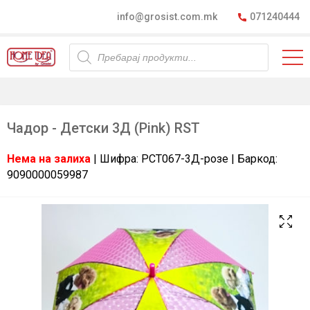
info@grosist.com.mk
071240444
Products
search
Чадор - Детски 3Д (Pink) RST
Нема на залиха
| Шифра: РСТ067-3Д-розе | Баркод:
9090000059987