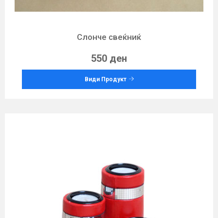
Слонче свеќниќ
550 ден
Види Продукт