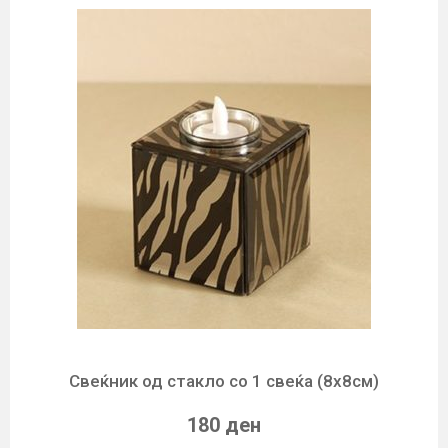
Свеќник од стакло со 1 свеќа (8х8см)
180 ден