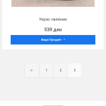
Украс свеќник
539 ден
Види Продукт
Posts
pagination
1
2
3
Page
Page
Page